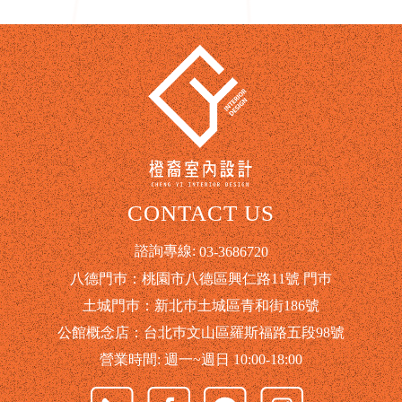
CONTACT US
諮詢專線:
03-3686720
八德門巿：桃園市八德區興仁路11號 門巿
土城門巿：新北巿土城區青和街186號
公館概念店：台北巿文山區羅斯福路五段98號
營業時間: 週一~週日 10:00-18:00