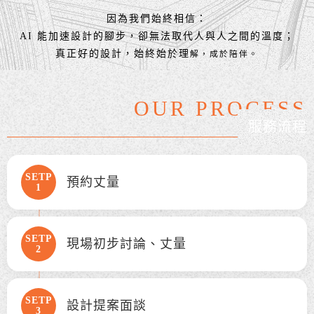
因為我們始終相信：
AI 能加速設計的腳步，卻無法取代人與人之間的溫度；
真正好的設計，始終始於理
解，成於陪伴。
OUR PROCESS
服務流程
SETP
預約丈量
1
SETP
現場初步討論、丈量
2
SETP
設計提案面談
3