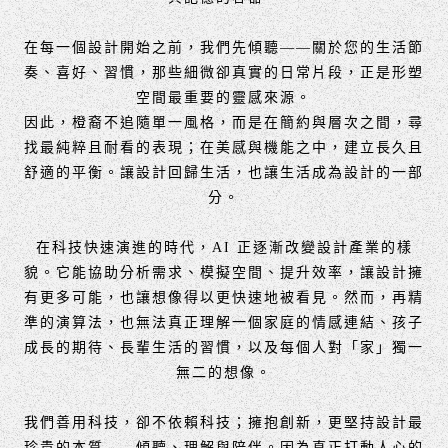
在每一個設計開始之前，我們先傾聽——關於您的生活節
奏、喜好、習慣，那些細微卻真實的日常片段，正是形塑
空間最重要的靈感來源。
因此，橙裔不追隨單一風格，而是在簡約與層次之間，尋
找最純粹且耐看的表現；在美感與機能之中，建立長久且
舒適的平衡。讓設計回歸生活，也讓生活成為設計的一部
分。
在科技快速演進的時代，AI 正逐漸改變設計產業的樣
貌。它能協助分析需求、模擬空間、提升效率，讓設計擁
有更多可能，也讓想像得以更快速地被看見。然而，再精
準的演算法，也無法真正理解一個家庭的情感連結、孩子
成長的期待、長輩生活的習慣，以及每個人對「家」獨一
無二的想像。
我們善用科技，卻不依賴科技；擁抱創新，更堅持設計最
珍貴的本質——傾聽、理解與陪伴。因為真正打動人心的