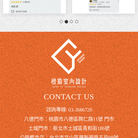
CONTACT US
諮詢專線:
03-3686720
八德門巿：桃園市八德區興仁路11號 門巿
土城門巿：新北巿土城區青和街186號
公館概念店：台北巿文山區羅斯福路五段98號