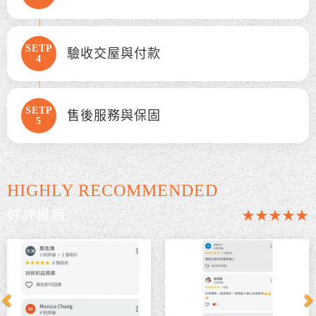
SETP
驗收交屋與付款
4
SETP
售後服務與保固
5
HIGHLY RECOMMENDED
好評推薦
★★★★★
Previous
N