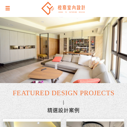
FEATURED DESIGN PROJECTS
|
精選設計案例
Previous
N