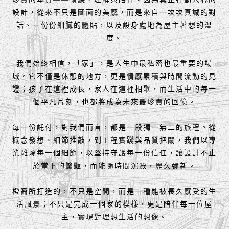
設計，從來不只是圖面的美感，而是來自一次次真誠的對
話、一份份細膩的體貼，以及設身處地為屋主著想的溫
度。
我們始終相信，「家」，是人生中最私密也最重要的場
域。它不僅是休憩的地方，更是情感累積與時間流動的見
證；孩子在這裡成長，家人在這裡相聚，而生活中的每一
個平凡片刻，也都將成為未來最珍貴的回憶。
每一份託付，對我們而言，都是一段獨一無二的旅程。從
概念發想、細節推敲，到工程實踐與品質把關，我們以專
業雕琢每一個細節，以堅持守護每一份信任，讓設計不止
於當下的驚豔，而能隨時間沉澱，歷久彌新。
橙裔所打造的，不只是空間，而是一種能被長久感受的生
活風景；不只是完成一個家的模樣，更是陪伴每一位屋
主，實現對理想生活的想像。