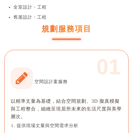
全室設計・工程
舊屋設計・工程
規劃服務項目
01
空間設計案服務
以精準丈量為基礎，結合空間規劃、3D 擬真模擬
與工程整合，細緻呈現居所未來的生活尺度與美學
層次。
提供現場丈量與空間需求分析