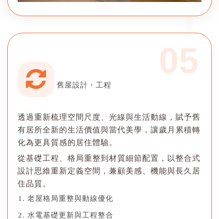
05
舊屋設計・工程
透過重新梳理空間尺度、光線與生活動線，賦予舊
有居所全新的生活價值與當代美學，讓歲月累積轉
化為更具質感的居住體驗。
從基礎工程、格局重整到材質細節配置，以整合式
設計思維重新定義空間，兼顧美感、機能與長久居
住品質。
老屋格局重整與動線優化
水電基礎更新與工程整合