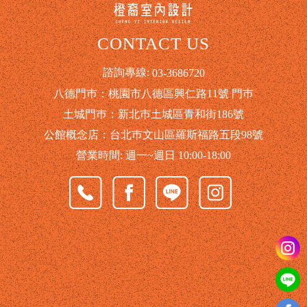
CONTACT US
諮詢專線:
03-3686720
八德門巿：桃園市八德區興仁路11號 門巿
土城門巿：新北巿土城區青和街186號
公館概念店：台北巿文山區羅斯福路五段98號
營業時間: 週一~週日 10:00-18:00