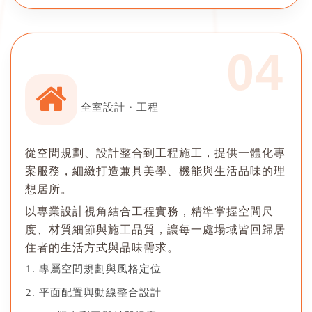
04
全室設計・工程
從空間規劃、設計整合到工程施工，提供一體化專
案服務，細緻打造兼具美學、機能與生活品味的理
想居所。
以專業設計視角結合工程實務，精準掌握空間尺
度、材質細節與施工品質，讓每一處場域皆回歸居
住者的生活方式與品味需求。
專屬空間規劃與風格定位
平面配置與動線整合設計