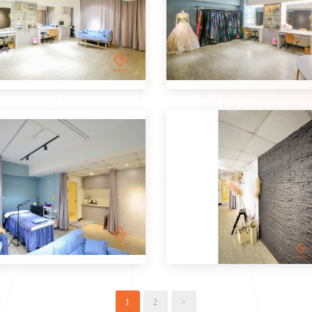
1
2
>