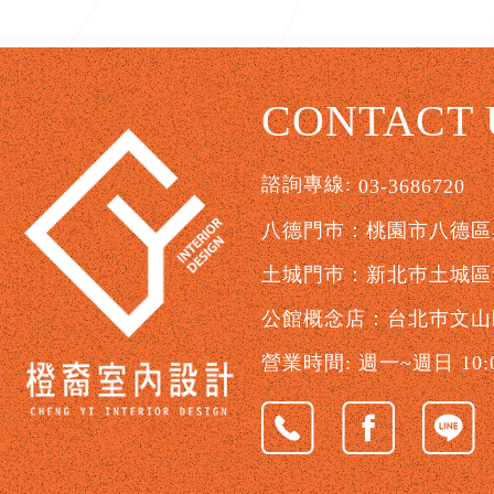
CONTACT 
諮詢專線:
03-3686720
八德門巿：桃園市八德區興
土城門巿：新北巿土城區青
公館概念店：台北巿文山
營業時間: 週一~週日 10:00