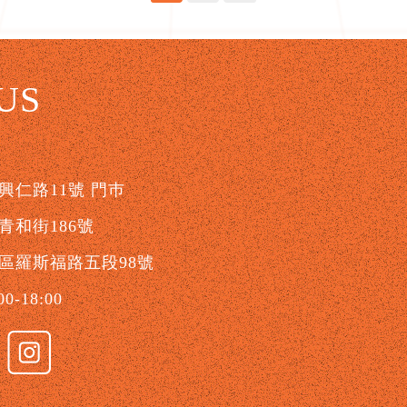
US
仁路11號 門巿
和街186號
區羅斯福路五段98號
-18:00