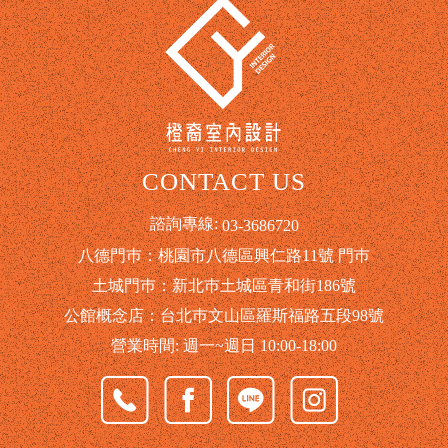
CONTACT US
諮詢專線:
03-3686720
八德門巿：桃園市八德區興仁路11號 門巿
土城門巿：新北巿土城區青和街186號
公館概念店：台北巿文山區羅斯福路五段98號
營業時間: 週一~週日 10:00-18:00