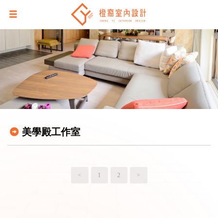
美學殿工作室
<
1
2
>