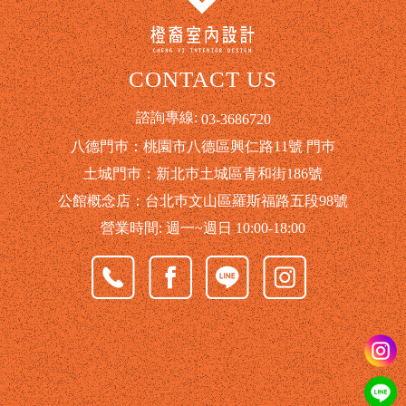
CONTACT US
諮詢專線:
03-3686720
八德門巿：桃園市八德區興仁路11號 門巿
土城門巿：新北巿土城區青和街186號
公館概念店：台北巿文山區羅斯福路五段98號
營業時間: 週一~週日 10:00-18:00