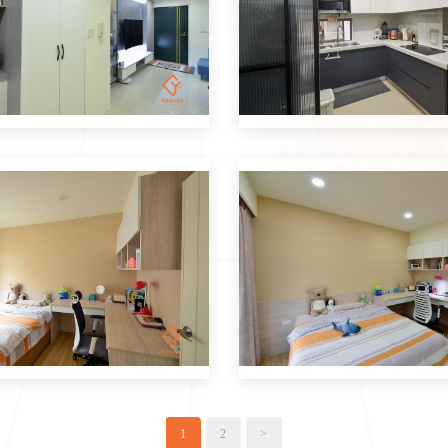
1
2
>