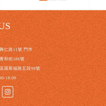
US
仁路11號 門巿
和街186號
區羅斯福路五段98號
-18:00