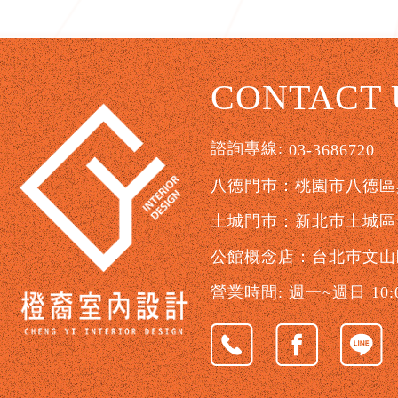
CONTACT 
諮詢專線:
03-3686720
八德門巿：桃園市八德區興
土城門巿：新北巿土城區青
公館概念店：台北巿文山
營業時間: 週一~週日 10:00