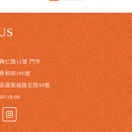
US
仁路11號 門巿
和街186號
區羅斯福路五段98號
-18:00