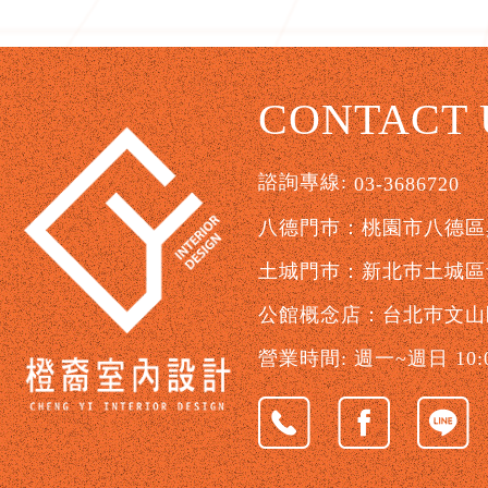
CONTACT 
諮詢專線:
03-3686720
八德門巿：桃園市八德區興
土城門巿：新北巿土城區青
公館概念店：台北巿文山
營業時間: 週一~週日 10:00