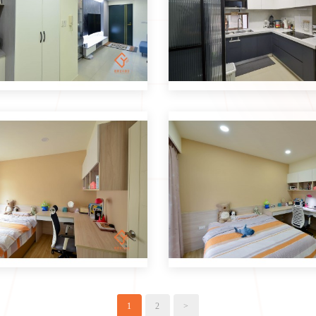
1
2
>