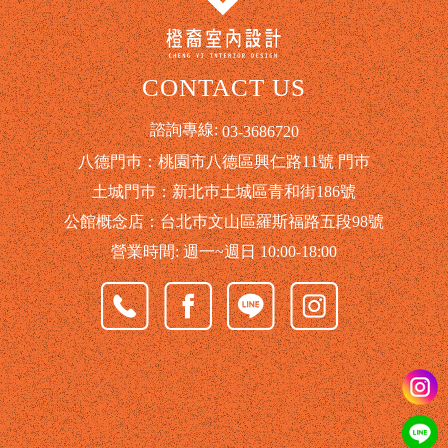
CONTACT US
諮詢專線:
03-3686720
八德門巿：桃園市八德區興仁路11號 門巿
土城門巿：新北巿土城區青和街186號
公館概念店：台北巿文山區羅斯福路五段98號
營業時間: 週一~週日 10:00-18:00