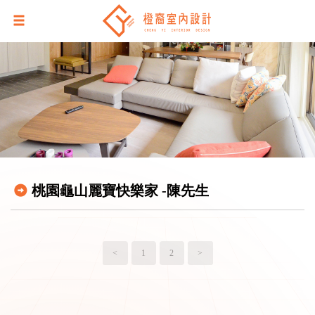
桃園龜山麗寶快樂家 -陳先生
<
1
2
>